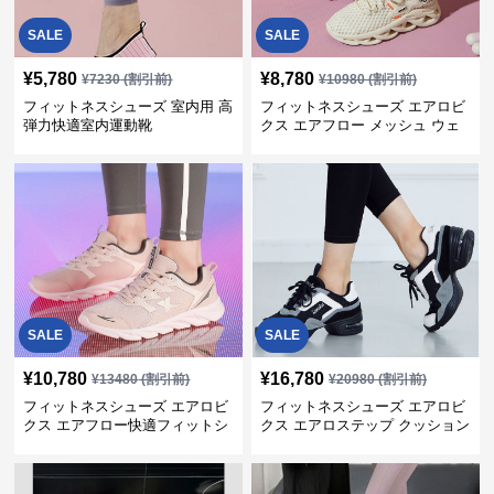
SALE
SALE
¥
5,780
¥
8,780
¥
7230
(割引前)
¥
10980
(割引前)
フィットネスシューズ 室内用 高
フィットネスシューズ エアロビ
弾力快適室内運動靴
クス エアフロー メッシュ ウェ
ーブ
SALE
SALE
¥
10,780
¥
16,780
¥
13480
(割引前)
¥
20980
(割引前)
フィットネスシューズ エアロビ
フィットネスシューズ エアロビ
クス エアフロー快適フィットシ
クス エアロステップ クッション
ューズ