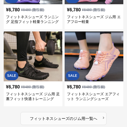
¥
6,780
¥
6,780
¥
8480
(割引前)
¥
8480
(割引前)
フィットネスシューズ ランニン
フィットネスシューズ ジム用 エ
グ 足指フィット軽量ランニング
アフロー軽量
シューズ
SALE
SALE
¥
6,780
¥
6,780
¥
8480
(割引前)
¥
8480
(割引前)
フィットネスシューズ ジム用 足
フィットネスシューズ エアフィ
裏フィット快適トレーニング
ット ランニングシューズ
›
フィットネスシューズ
の
ジム用
一覧へ