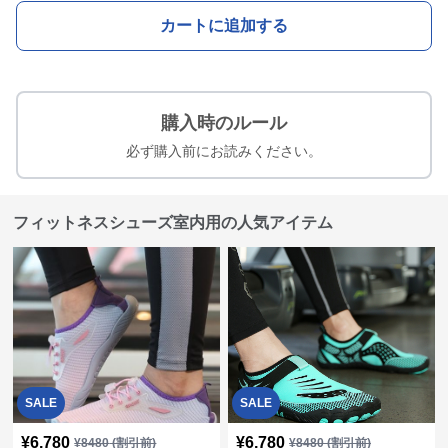
カートに追加する
購入時のルール
必ず購入前にお読みください。
フィットネスシューズ室内用の人気アイテム
SALE
SALE
¥
6,780
¥
6,780
¥
8480
(割引前)
¥
8480
(割引前)