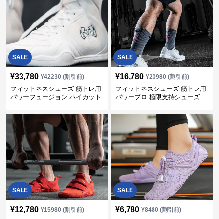
SALE
SALE
¥
33,780
¥
16,780
¥
42230
(割引前)
¥
20980
(割引前)
フィットネスシューズ 筋トレ用
フィットネスシューズ 筋トレ用
パワーフュージョン ハイカット
パワープロ 極限支持シューズ
トレーナー
SALE
SALE
¥
12,780
¥
6,780
¥
15980
(割引前)
¥
8480
(割引前)