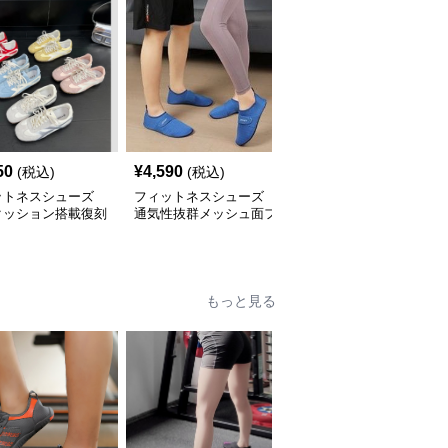
50
¥
4,590
¥
5,540
(税込)
(税込)
(税込)
ットネスシューズ
フィットネスシューズ
フィットネスシューズ
クッション搭載復刻
通気性抜群メッシュ面フ
通気性抜群メッシュ切替
インエアロビクスシ
ァスナー式軽量室内シュ
軽量運動靴
ズ
ーズ
もっと見る