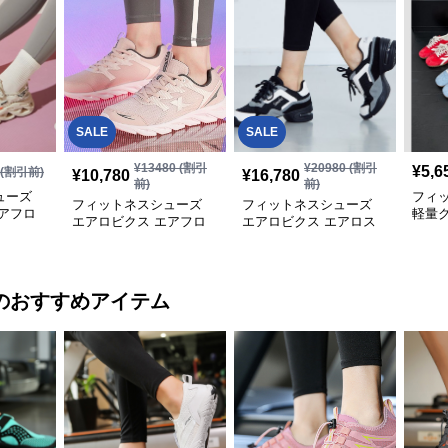
SALE
SALE
¥
13480
(割引
¥
20980
(割引
¥
5,6
(割引前)
¥
10,780
¥
16,780
前)
前)
ューズ
フィ
フィットネスシューズ
フィットネスシューズ
アフロ
軽量
エアロビクス エアフロ
エアロビクス エアロス
ェーブ
デザ
ー快適フィットシューズ
テップ クッション
ュー
のおすすめアイテム