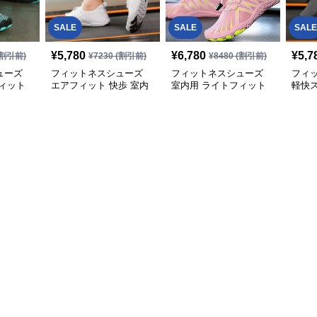
SALE
SALE
SALE
¥
5,780
¥
6,780
¥
5,7
割引前)
¥
7230
(割引前)
¥
8480
(割引前)
ューズ
フィットネスシューズ
フィットネスシューズ
フィ
ィット
エアフィット 快歩 室内
室内用 ライトフィット
軽快
トレーニングシューズ
室内トレーニング靴
ーニ