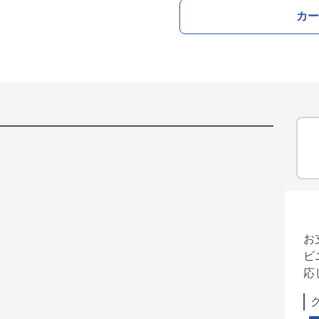
カー
お
ビ
応