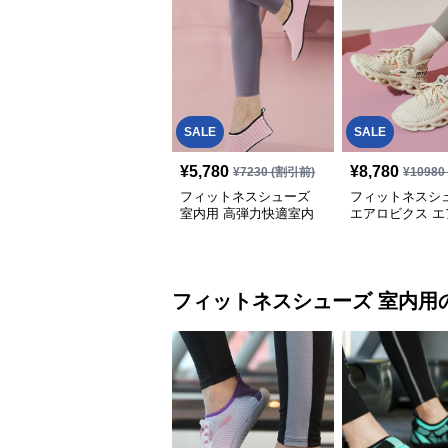
SALE
SALE
¥
5,780
¥
8,780
¥
7230
(割引前)
¥
10980
フィットネスシューズ
フィットネスシ
室内用 高弾力快適室内
エアロビクス エ
運動靴
ー メッシュ ウ
フィットネスシューズ
室内用