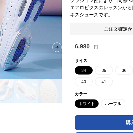
クッション性により、関節へ
エアロビクスのレッスンから
ネスシューズです。
ご注文確定か
6,980
円
Next slide
サイズ
34
35
36
40
41
カラー
ホワイト
パープル
購