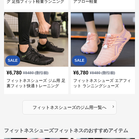
グ 足指フィット軽量ランニング
アフロー軽量
シューズ
SALE
SALE
¥
6,780
¥
6,780
¥
8480
(割引前)
¥
8480
(割引前)
フィットネスシューズ ジム用 足
フィットネスシューズ エアフィ
裏フィット快適トレーニング
ット ランニングシューズ
›
フィットネスシューズ
の
ジム用
一覧へ
フィットネスシューズフィットネスのおすすめアイテム