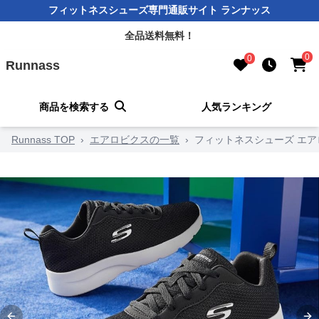
フィットネスシューズ専門通販サイト ランナッス
全品送料無料！
0
0
Runnass
商品を検索する
人気ランキング
Runnass TOP
›
エアロビクスの一覧
›
フィットネスシューズ エア