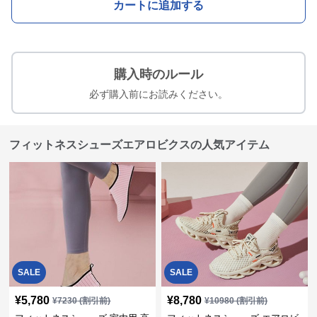
カートに追加する
購入時のルール
必ず購入前にお読みください。
フィットネスシューズエアロビクスの人気アイテム
SALE
SALE
¥
5,780
¥
8,780
¥
7230
(割引前)
¥
10980
(割引前)