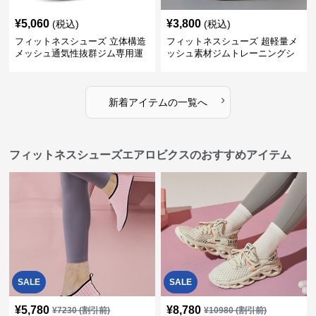
¥
5,060
¥
3,800
(税込)
(税込)
フィットネスシューズ 立体構造
フィットネスシューズ 超軽量メ
メッシュ通気性抜群ジム専用運
ッシュ素材ジムトレーニングシ
動靴
ューズ
›
新着アイテムの一覧へ
フィットネスシューズエアロビクスのおすすめアイテム
SALE
SALE
¥
5,780
¥
8,780
¥
7230
(割引前)
¥
10980
(割引前)