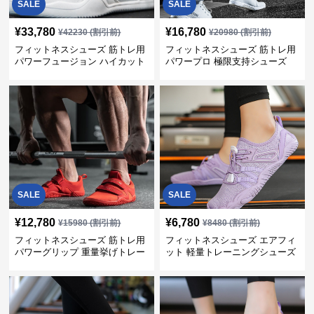
SALE
SALE
¥
33,780
¥
16,780
¥
42230
(割引前)
¥
20980
(割引前)
フィットネスシューズ 筋トレ用
フィットネスシューズ 筋トレ用
パワーフュージョン ハイカット
パワープロ 極限支持シューズ
トレーナー
SALE
SALE
¥
12,780
¥
6,780
¥
15980
(割引前)
¥
8480
(割引前)
フィットネスシューズ 筋トレ用
フィットネスシューズ エアフィ
パワーグリップ 重量挙げトレー
ット 軽量トレーニングシューズ
ナー