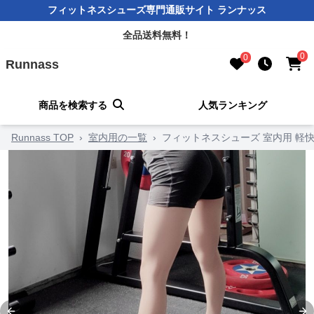
フィットネスシューズ専門通販サイト ランナッス
全品送料無料！
0
0
Runnass
商品を検索する
人気ランキング
Runnass TOP
›
室内用の一覧
›
フィットネスシューズ 室内用 軽