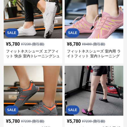
SALE
SALE
¥
5,780
¥
6,780
¥
7230
(割引前)
¥
8480
(割引前)
フィットネスシューズ エアフィ
フィットネスシューズ 室内用 ラ
ット 快歩 室内トレーニングシュ
イトフィット 室内トレーニング
ーズ
靴
SALE
SALE
¥
5,780
¥
5,780
¥
7230
(割引前)
¥
7230
(割引前)