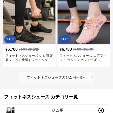
SALE
SALE
¥
6,780
¥
6,780
¥
8480
(割引前)
¥
8480
(割引前)
フィットネスシューズ ジム用 足
フィットネスシューズ エアフィ
裏フィット快適トレーニング
ット ランニングシューズ
›
フィットネスシューズ
の
ジム用
一覧へ
フィットネスシューズ カテゴリ一覧
ジム用