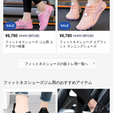
SALE
SALE
¥
6,780
¥
6,780
¥
8480
(割引前)
¥
8480
(割引前)
フィットネスシューズ ジム用 エ
フィットネスシューズ エアフィ
アフロー軽量
ット ランニングシューズ
›
フィットネスシューズ
の
筋トレ用
一覧へ
フィットネスシューズジム用のおすすめアイテム