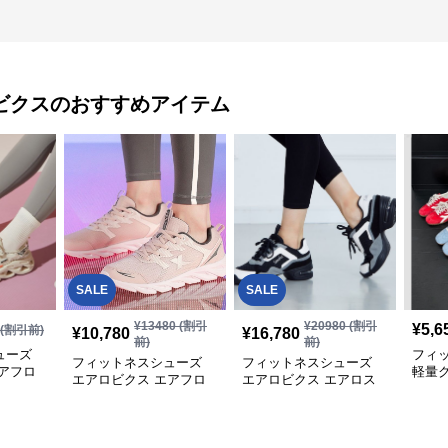
ビクス
のおすすめアイテム
SALE
SALE
¥
13480
(割引
¥
20980
(割引
¥
5,6
(割引前)
¥
10,780
¥
16,780
前)
前)
ューズ
フィ
フィットネスシューズ
フィットネスシューズ
アフロ
軽量
エアロビクス エアフロ
エアロビクス エアロス
ェーブ
デザ
ー快適フィットシューズ
テップ クッション
ュー