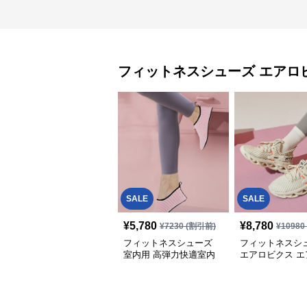
フィットネスシューズ
エアロ
SALE
SALE
¥
5,780
¥
8,780
¥
7230
(割引前)
¥
10980
フィットネスシューズ
フィットネスシ
室内用 高弾力快適室内
エアロビクス エ
運動靴
ー メッシュ ウ