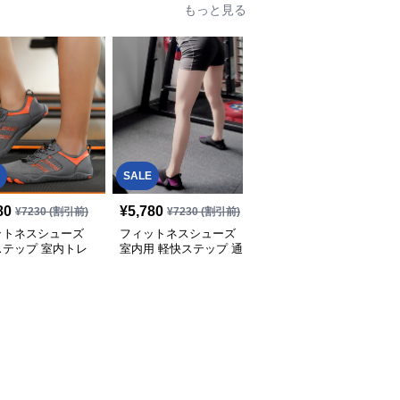
もっと見る
SALE
SALE
80
¥
5,780
¥
6,780
¥
7230
(割引前)
¥
7230
(割引前)
¥
8480
(割引前)
ットネスシューズ
フィットネスシューズ
フィットネスシューズ
ステップ 室内トレ
室内用 軽快ステップ 通
室内用 フィットクルー
ング靴
気メッシュ室内靴
心地よい室内トレーナー