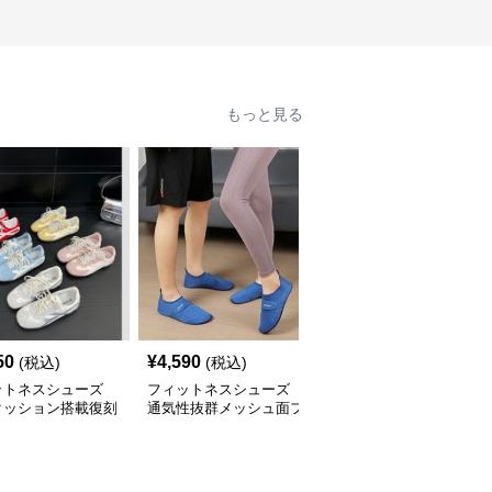
もっと見る
50
¥
4,590
¥
5,540
(税込)
(税込)
(税込)
ットネスシューズ
フィットネスシューズ
フィットネスシューズ
クッション搭載復刻
通気性抜群メッシュ面フ
通気性抜群メッシュ切替
インエアロビクスシ
ァスナー式軽量室内シュ
軽量運動靴
ズ
ーズ