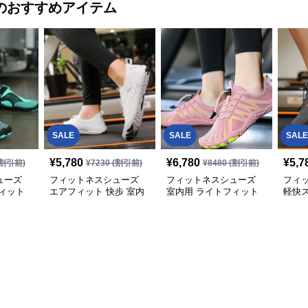
のおすすめアイテム
SALE
SALE
SALE
¥
5,780
¥
6,780
¥
5,7
割引前)
¥
7230
(割引前)
¥
8480
(割引前)
ューズ
フィットネスシューズ
フィットネスシューズ
フィ
ィット
エアフィット 快歩 室内
室内用 ライトフィット
軽快
トレーニングシューズ
室内トレーニング靴
ーニ