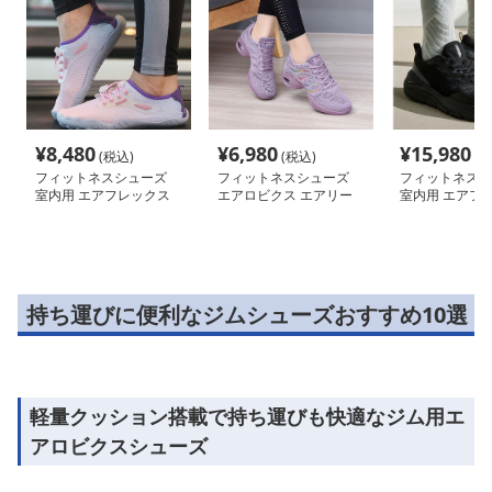
¥
8,480
¥
6,980
¥
15,980
(税込)
(税込)
(税
フィットネスシューズ
フィットネスシューズ
フィットネスシ
室内用 エアフレックス
エアロビクス エアリー
室内用 エアフォ
室内トレーニングシュー
ステップ クッションフ
量室内フィット
ズ
ロー
持ち運びに便利なジムシューズおすすめ10選
軽量クッション搭載で持ち運びも快適なジム用エ
アロビクスシューズ