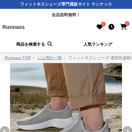
フィットネスシューズ専門通販サイト ランナッス
全品送料無料！
0
0
Runnass
商品を検索する
人気ランキング
Runnass TOP
›
ジム用の一覧
›
フィットネスシューズ 通気性超