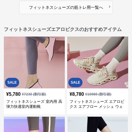
›
フィットネスシューズ
の
筋トレ用
一覧へ
フィットネスシューズエアロビクスのおすすめアイテム
SALE
SALE
¥
5,780
¥
8,780
¥
7230
(割引前)
¥
10980
(割引前)
フィットネスシューズ 室内用 高
フィットネスシューズ エアロビ
弾力快適室内運動靴
クス エアフロー メッシュ ウェ
ーブ