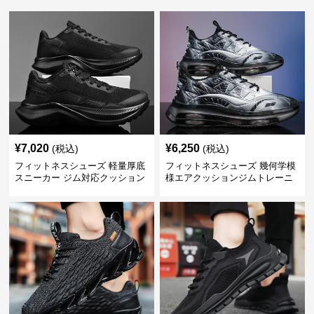
¥
7,020
¥
6,250
(税込)
(税込)
フィットネスシューズ 軽量厚底
フィットネスシューズ 幾何学模
スニーカー ジム対応クッション
様エアクッションジムトレーニ
運動靴
ングシューズ