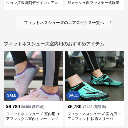
ション搭載復刻デザインエアロ
群メッシュ面ファスナー式軽量
ビクスシューズ
室内シューズ
›
フィットネスシューズ
の
エアロビクス
一覧へ
フィットネスシューズ室内用のおすすめアイテム
SALE
SALE
¥
6,780
¥
6,780
¥
8480
(割引前)
¥
8480
(割引前)
フィットネスシューズ 室内用 エ
フィットネスシューズ 室内用 エ
アフレックス室内トレーニング
アロフィット 快適スリッパ
シューズ