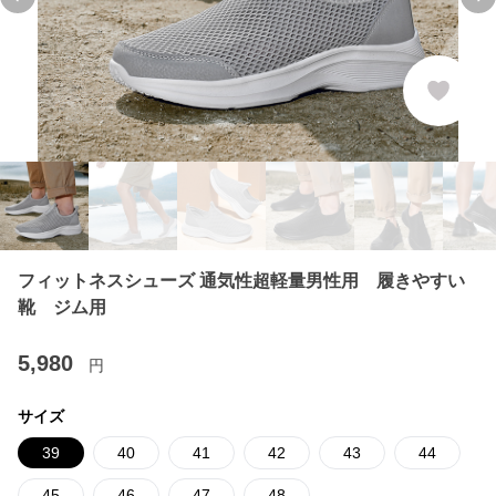
Previous slide
Ne
フィットネスシューズ 通気性超軽量男性用 履きやすい
靴 ジム用
5,980
円
サイズ
39
40
41
42
43
44
45
46
47
48