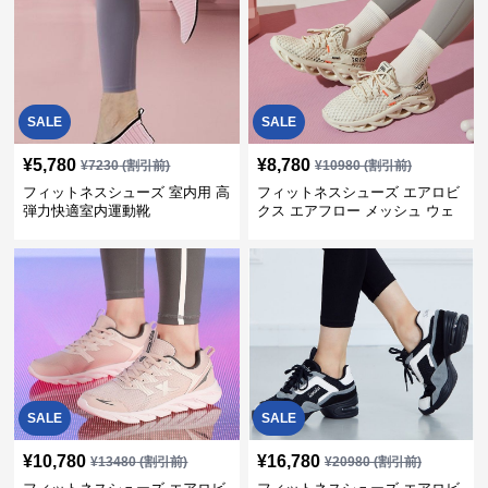
SALE
SALE
¥
5,780
¥
8,780
¥
7230
(割引前)
¥
10980
(割引前)
フィットネスシューズ 室内用 高
フィットネスシューズ エアロビ
弾力快適室内運動靴
クス エアフロー メッシュ ウェ
ーブ
SALE
SALE
¥
10,780
¥
16,780
¥
13480
(割引前)
¥
20980
(割引前)