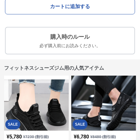
カートに追加する
購入時のルール
必ず購入前にお読みください。
フィットネスシューズジム用の人気アイテム
SALE
SALE
¥
5,780
¥
6,780
¥
7230
(割引前)
¥
8480
(割引前)