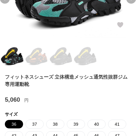
Previous slide
Ne
フィットネスシューズ 立体構造メッシュ通気性抜群ジム
専用運動靴
5,060
円
サイズ
36
37
38
39
40
41
42
43
44
45
46
47