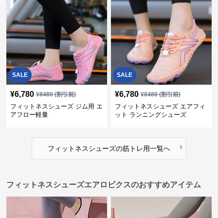
SALE
SALE
¥
6,780
¥
6,780
¥
8480
(割引前)
¥
8480
(割引前)
フィットネスシューズ ジム用 エ
フィットネスシューズ エアフィ
アフロー軽量
ット ランニングシューズ
›
フィットネスシューズ
の
筋トレ用
一覧へ
フィットネスシューズエアロビクスのおすすめアイテム