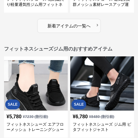
り軽量通気性ジム用フィットネ
群メッシュ素材レースアップ運
スシューズ
動靴
›
新着アイテムの一覧へ
フィットネスシューズジム用のおすすめアイテム
SALE
SALE
¥
5,780
¥
6,780
¥
7230
(割引前)
¥
8480
(割引前)
フィットネスシューズ エアフロ
フィットネスシューズ ジム用 ピ
ーメッシュ トレーニングシュー
タフィットジャスト
ズ