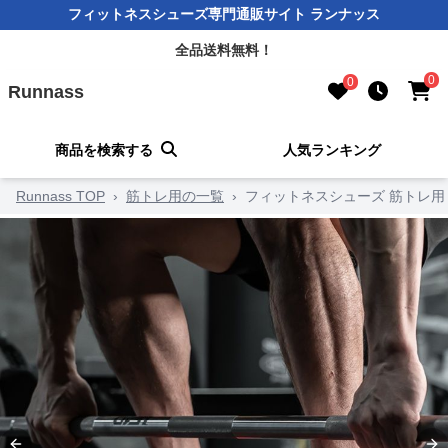
フィットネスシューズ専門通販サイト ランナッス
全品送料無料！
0
0
Runnass
商品を検索する
人気ランキング
Runnass TOP
›
筋トレ用の一覧
›
フィットネスシューズ 筋トレ用