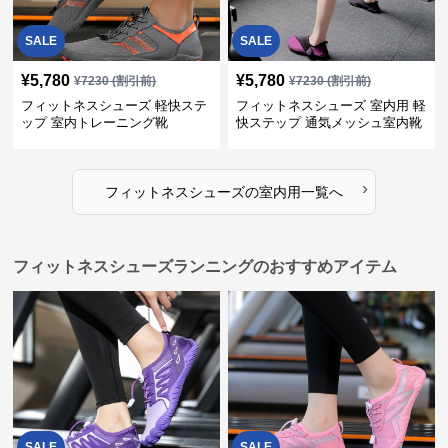
SALE
SALE
¥
5,780
¥
5,780
¥
7230
(割引前)
¥
7230
(割引前)
フィットネスシューズ 軽快ステ
フィットネスシューズ 室内用 軽
ップ 室内トレーニング靴
快ステップ 通気メッシュ室内靴
›
フィットネスシューズ
の
室内用
一覧へ
フィットネスシューズランニングのおすすめアイテム
SALE
SALE