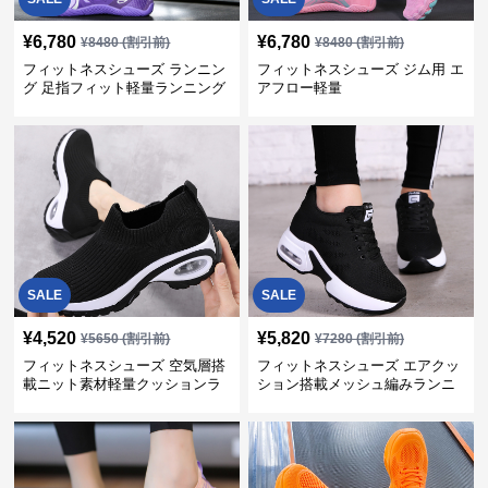
¥
6,780
¥
6,780
¥
8480
(割引前)
¥
8480
(割引前)
フィットネスシューズ ランニン
フィットネスシューズ ジム用 エ
グ 足指フィット軽量ランニング
アフロー軽量
シューズ
SALE
SALE
¥
4,520
¥
5,820
¥
5650
(割引前)
¥
7280
(割引前)
フィットネスシューズ 空気層搭
フィットネスシューズ エアクッ
載ニット素材軽量クッションラ
ション搭載メッシュ編みランニ
ンニングシューズ
ングシューズ