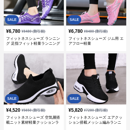
SALE
SALE
¥
6,780
¥
6,780
¥
8480
(割引前)
¥
8480
(割引前)
フィットネスシューズ ランニン
フィットネスシューズ ジム用 エ
グ 足指フィット軽量ランニング
アフロー軽量
シューズ
SALE
SALE
¥
4,520
¥
5,820
¥
5650
(割引前)
¥
7280
(割引前)
フィットネスシューズ 空気層搭
フィットネスシューズ エアクッ
載ニット素材軽量クッションラ
ション搭載メッシュ編みランニ
ンニングシューズ
ングシューズ