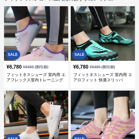
SALE
SALE
¥
6,780
¥
6,780
¥
8480
(割引前)
¥
8480
(割引前)
フィットネスシューズ 室内用 エ
フィットネスシューズ 室内用 エ
アフレックス室内トレーニング
アロフィット 快適スリッパ
シューズ
SALE
SALE