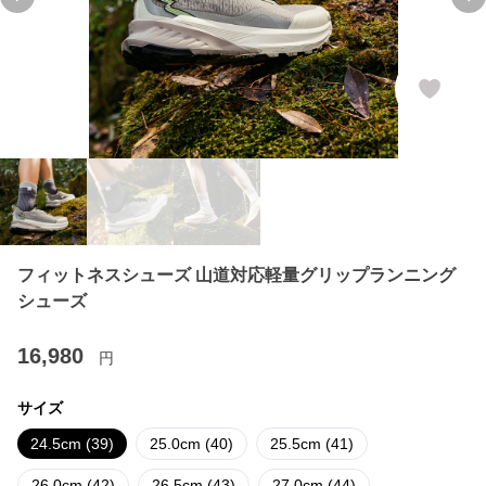
Previous slide
Ne
フィットネスシューズ 山道対応軽量グリップランニング
シューズ
16,980
円
サイズ
24.5cm (39)
25.0cm (40)
25.5cm (41)
26.0cm (42)
26.5cm (43)
27.0cm (44)