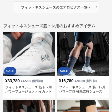
›
フィットネスシューズ
の
エアロビクス
一覧へ
フィットネスシューズ筋トレ用のおすすめアイテム
SALE
SALE
¥
33,780
¥
16,780
¥
42230
(割引前)
¥
20980
(割引前)
フィットネスシューズ 筋トレ用
フィットネスシューズ 筋トレ用
パワーフュージョン ハイカット
パワープロ 極限支持シューズ
トレーナー