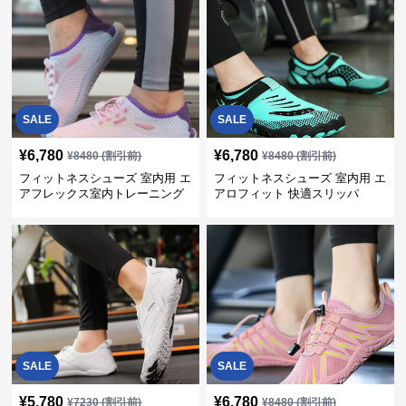
SALE
SALE
¥
6,780
¥
6,780
¥
8480
(割引前)
¥
8480
(割引前)
フィットネスシューズ 室内用 エ
フィットネスシューズ 室内用 エ
アフレックス室内トレーニング
アロフィット 快適スリッパ
シューズ
SALE
SALE
¥
5,780
¥
6,780
¥
7230
(割引前)
¥
8480
(割引前)