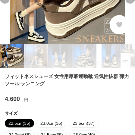
Previous slide
Ne
フィットネスシューズ 女性用厚底運動靴 通気性抜群 弾力
ソール ランニング
4,600
円
サイズ
22.5cm(35)
23.0cm(36)
23.5cm(37)
24.0cm(38)
24.5cm(39)
25.0cm(40)