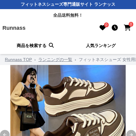
フィットネスシューズ専門通販サイト ランナッス
全品送料無料！
0
0
Runnass
商品を検索する
人気ランキング
Runnass TOP
›
ランニングの一覧
›
フィットネスシューズ 女性用