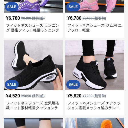
SALE
SALE
¥
6,780
¥
6,780
¥
8480
(割引前)
¥
8480
(割引前)
フィットネスシューズ ランニン
フィットネスシューズ ジム用 エ
グ 足指フィット軽量ランニング
アフロー軽量
シューズ
SALE
SALE
¥
4,520
¥
5,820
¥
5650
(割引前)
¥
7280
(割引前)
フィットネスシューズ 空気層搭
フィットネスシューズ エアクッ
載ニット素材軽量クッションラ
ション搭載メッシュ編みランニ
ンニングシューズ
ングシューズ