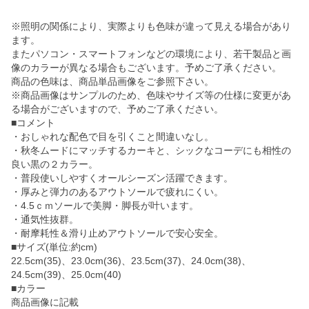
※照明の関係により、実際よりも色味が違って見える場合があり
ます。
またパソコン・スマートフォンなどの環境により、若干製品と画
像のカラーが異なる場合もございます。予めご了承ください。
商品の色味は、商品単品画像をご参照下さい。
※商品画像はサンプルのため、色味やサイズ等の仕様に変更があ
る場合がございますので、予めご了承ください。
■コメント
・おしゃれな配色で目を引くこと間違いなし。
・秋冬ムードにマッチするカーキと、シックなコーデにも相性の
良い黒の２カラー。
・普段使いしやすくオールシーズン活躍できます。
・厚みと弾力のあるアウトソールで疲れにくい。
・4.5ｃｍソールで美脚・脚長が叶います。
・通気性抜群。
・耐摩耗性＆滑り止めアウトソールで安心安全。
■サイズ(単位:約cm)
22.5cm(35)、23.0cm(36)、23.5cm(37)、24.0cm(38)、
24.5cm(39)、25.0cm(40)
■カラー
商品画像に記載