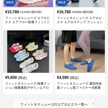
SALE
SALE
¥
10,780
¥
16,780
¥
13480
(割引前)
¥
20980
(割引前)
フィットネスシューズ エアロビ
フィットネスシューズ エアロビ
クス エアフロー快適フィットシ
クス エアロステップ クッション
ューズ
¥
5,650
¥
4,590
(税込)
(税込)
フィットネスシューズ 軽量クッ
フィットネスシューズ 通気性抜
ション搭載復刻デザインエアロ
群メッシュ面ファスナー式軽量
ビクスシューズ
室内シューズ
›
フィットネスシューズ
の
エアロビクス
一覧へ