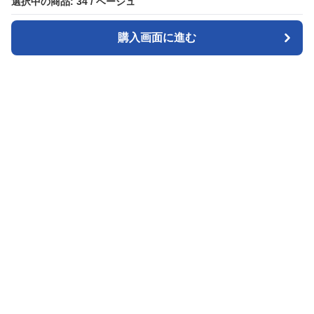
選択中の商品: 34 / ベージュ
選択中の商品: 34 / ベージュ
購入画面に進む
購入画面に進む
Runnass
について
利用規約
プライバシー