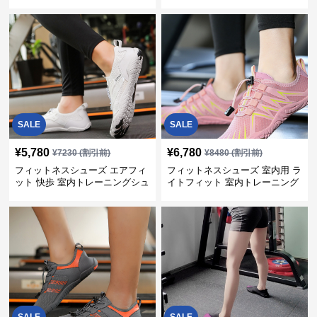
シューズ
SALE
SALE
¥
5,780
¥
6,780
¥
7230
(割引前)
¥
8480
(割引前)
フィットネスシューズ エアフィ
フィットネスシューズ 室内用 ラ
ット 快歩 室内トレーニングシュ
イトフィット 室内トレーニング
ーズ
靴