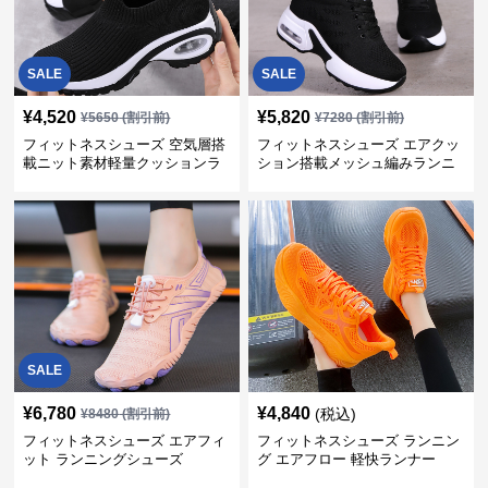
SALE
SALE
¥
4,520
¥
5,820
¥
5650
(割引前)
¥
7280
(割引前)
フィットネスシューズ 空気層搭
フィットネスシューズ エアクッ
載ニット素材軽量クッションラ
ション搭載メッシュ編みランニ
ンニングシューズ
ングシューズ
SALE
¥
6,780
¥
4,840
(税込)
¥
8480
(割引前)
フィットネスシューズ エアフィ
フィットネスシューズ ランニン
ット ランニングシューズ
グ エアフロー 軽快ランナー