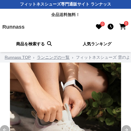
フィットネスシューズ専門通販サイト ランナッス
全品送料無料！
0
0
Runnass
商品を検索する
人気ランキング
Runnass TOP
›
ランニングの一覧
›
フィットネスシューズ 雲の