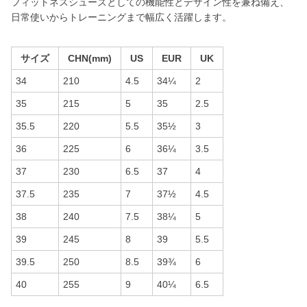
フィットネスシューズとしての機能性とデザイン性を兼ね備え、
日常使いからトレーニングまで幅広く活躍します。
サイズ
CHN(mm)
US
EUR
UK
34
210
4.5
34¼
2
35
215
5
35
2.5
35.5
220
5.5
35½
3
36
225
6
36¼
3.5
37
230
6.5
37
4
37.5
235
7
37½
4.5
38
240
7.5
38¼
5
39
245
8
39
5.5
39.5
250
8.5
39¾
6
40
255
9
40¼
6.5