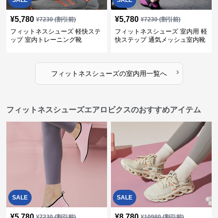
SALE
SALE
¥
5,780
¥
5,780
¥
7230
(割引前)
¥
7230
(割引前)
フィットネスシューズ 軽快ステ
フィットネスシューズ 室内用 軽
ップ 室内トレーニング靴
快ステップ 通気メッシュ室内靴
›
フィットネスシューズ
の
室内用
一覧へ
フィットネスシューズエアロビクスのおすすめアイテム
SALE
SALE
¥
5,780
¥
8,780
¥
7230
(割引前)
¥
10980
(割引前)