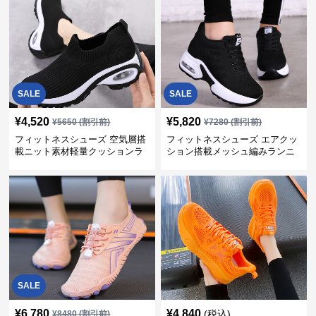
SALE
SALE
¥
4,520
¥
5,820
¥
5650
(割引前)
¥
7280
(割引前)
フィットネスシューズ 空気層搭
フィットネスシューズ エアクッ
載ニット素材軽量クッションラ
ション搭載メッシュ編みランニ
ンニングシューズ
ングシューズ
SALE
¥
6,780
¥
4,840
(税込)
¥
8480
(割引前)