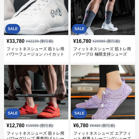
SALE
SALE
¥
33,780
¥
16,780
¥
42230
(割引前)
¥
20980
(割引前)
フィットネスシューズ 筋トレ用
フィットネスシューズ 筋トレ用
パワーフュージョン ハイカット
パワープロ 極限支持シューズ
トレーナー
SALE
SALE
¥
12,780
¥
6,780
¥
15980
(割引前)
¥
8480
(割引前)
フィットネスシューズ 筋トレ用
フィットネスシューズ エアフィ
パワーグリップ 重量挙げトレー
ット 軽量トレーニングシューズ