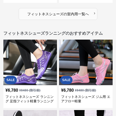
›
フィットネスシューズ
の
室内用
一覧へ
フィットネスシューズランニングのおすすめアイテム
SALE
SALE
¥
6,780
¥
6,780
¥
8480
(割引前)
¥
8480
(割引前)
フィットネスシューズ ランニン
フィットネスシューズ ジム用 エ
グ 足指フィット軽量ランニング
アフロー軽量
シューズ