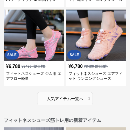
ナー
SALE
SALE
¥
6,780
¥
6,780
¥
8480
(割引前)
¥
8480
(割引前)
フィットネスシューズ ジム用 エ
フィットネスシューズ エアフィ
アフロー軽量
ット ランニングシューズ
›
人気アイテム一覧へ
フィットネスシューズ筋トレ用の新着アイテム