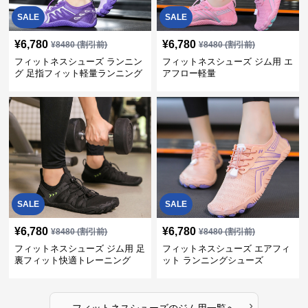
SALE
SALE
¥
6,780
¥
6,780
¥
8480
(割引前)
¥
8480
(割引前)
フィットネスシューズ ランニン
フィットネスシューズ ジム用 エ
グ 足指フィット軽量ランニング
アフロー軽量
シューズ
SALE
SALE
¥
6,780
¥
6,780
¥
8480
(割引前)
¥
8480
(割引前)
フィットネスシューズ ジム用 足
フィットネスシューズ エアフィ
裏フィット快適トレーニング
ット ランニングシューズ
›
フィットネスシューズ
の
ジム用
一覧へ