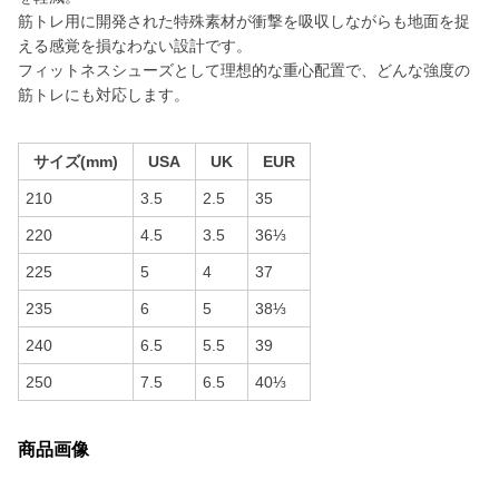
筋トレ用に開発された特殊素材が衝撃を吸収しながらも地面を捉
える感覚を損なわない設計です。
フィットネスシューズとして理想的な重心配置で、どんな強度の
筋トレにも対応します。
サイズ(mm)
USA
UK
EUR
210
3.5
2.5
35
220
4.5
3.5
36⅓
225
5
4
37
235
6
5
38⅓
240
6.5
5.5
39
250
7.5
6.5
40⅓
商品画像