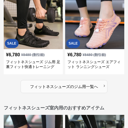
SALE
SALE
¥
6,780
¥
6,780
¥
8480
(割引前)
¥
8480
(割引前)
フィットネスシューズ ジム用 足
フィットネスシューズ エアフィ
裏フィット快適トレーニング
ット ランニングシューズ
›
フィットネスシューズ
の
ジム用
一覧へ
フィットネスシューズ室内用のおすすめアイテム