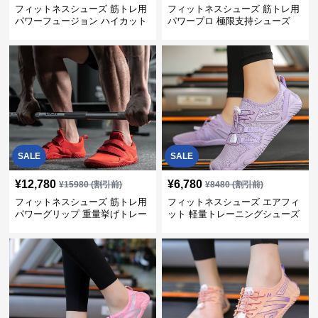
フィットネスシューズ 筋トレ用
フィットネスシューズ 筋トレ用
パワーフュージョン ハイカット
パワープロ 極限支持シューズ
トレーナー
SALE
SALE
¥
12,780
¥
6,780
¥
15980
(割引前)
¥
8480
(割引前)
フィットネスシューズ 筋トレ用
フィットネスシューズ エアフィ
パワーグリップ 重量挙げトレー
ット 軽量トレーニングシューズ
ナー