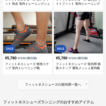
ット 快歩 室内トレーニングシュ
イトフィット 室内トレーニング
ーズ
靴
SALE
SALE
¥
5,780
¥
5,780
¥
7230
(割引前)
¥
7230
(割引前)
フィットネスシューズ 軽快ステ
フィットネスシューズ 室内用 軽
ップ 室内トレーニング靴
快ステップ 通気メッシュ室内靴
›
フィットネスシューズ
の
室内用
一覧へ
フィットネスシューズランニングのおすすめアイテム