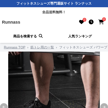
フィットネスシューズ専門通販サイト ランナッス
全品送料無料！
0
0
Runnass
商品を検索する
人気ランキング
Runnass TOP
›
筋トレ用の一覧
›
フィットネスシューズ パワープ