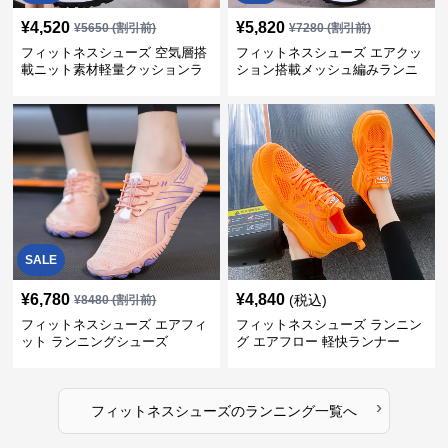
¥
4,520
¥
5,820
¥
5650
(割引前)
¥
7280
(割引前)
フィットネスシューズ 空気層搭
フィットネスシューズ エアクッ
載ニット素材軽量クッションラ
ション搭載メッシュ編みランニ
ンニングシューズ
ングシューズ
SALE
¥
6,780
¥
4,840
(税込)
¥
8480
(割引前)
フィットネスシューズ エアフィ
フィットネスシューズ ランニン
ット ランニングシューズ
グ エアフロー 軽快ランナー
›
フィットネスシューズ
の
ランニング
一覧へ