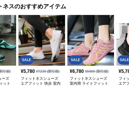
トネス
のおすすめアイテム
SALE
SALE
SALE
¥
5,780
¥
6,780
¥
5,7
割引前)
¥
7230
(割引前)
¥
8480
(割引前)
ューズ
フィットネスシューズ
フィットネスシューズ
フィ
ィット
エアフィット 快歩 室内
室内用 ライトフィット
エア
トレーニングシューズ
室内トレーニング靴
レー