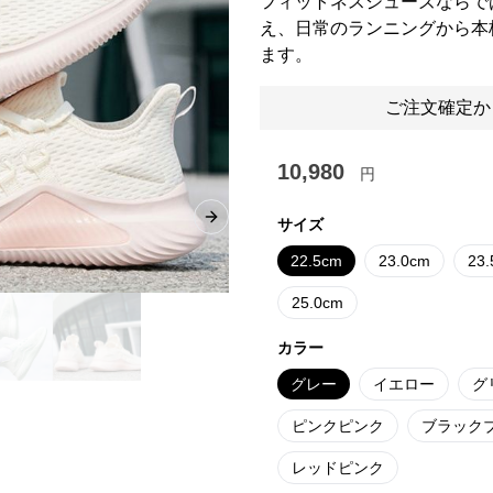
フィットネスシューズならで
え、日常のランニングから本
ます。
ご注文確定か
10,980
円
サイズ
Next slide
22.5cm
23.0cm
23
25.0cm
カラー
グレー
イエロー
グ
ピンクピンク
ブラック
レッドピンク