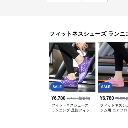
フィットネスシューズ
ランニ
SALE
SALE
¥
6,780
¥
6,780
¥
8480
(割引前)
¥
8480
(
フィットネスシューズ
フィットネスシ
ランニング 足指フィッ
ジム用 エアフロ
ト軽量ランニングシュー
ズ