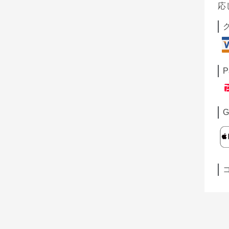
応
P
G