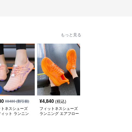
もっと見る
80
¥
4,840
¥
7,260
(税込)
(税込)
¥
8480
(割引前)
ットネスシューズ
フィットネスシューズ
フィットネスシューズ
フィット ランニン
ランニング エアフロー
エアクッション搭載軽量
ューズ
軽快ランナー
ランニングシューズ