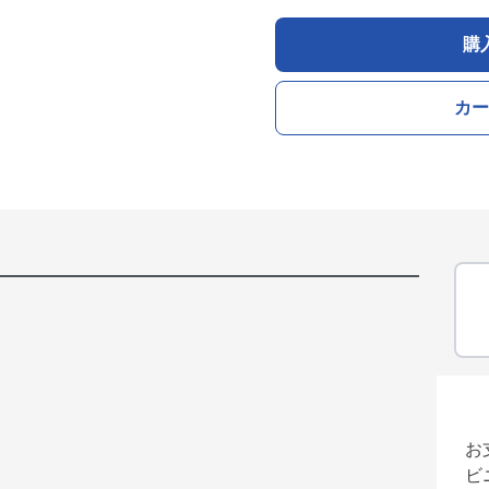
購
カー
お
ビ