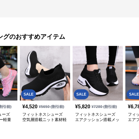
ング
のおすすめアイテム
SALE
SALE
SALE
¥
4,520
¥
5,820
¥
6,7
割引前)
¥
5650
(割引前)
¥
7280
(割引前)
ューズ
フィットネスシューズ
フィットネスシューズ
フィ
ー軽量
空気層搭載ニット素材軽
エアクッション搭載メッ
エア
量クッションランニング
シュ編みランニングシュ
グシ
シューズ
ーズ