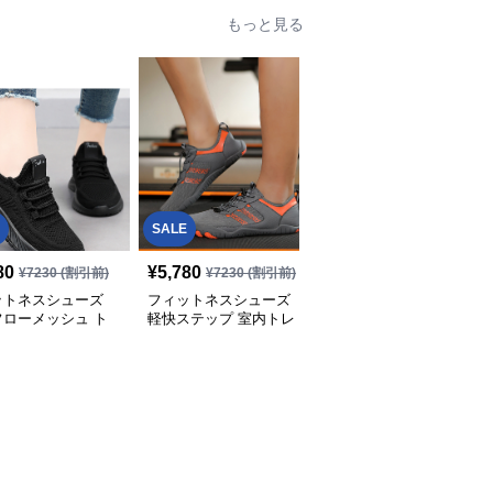
もっと見る
SALE
SALE
80
¥
5,780
¥
6,780
¥
7230
(割引前)
¥
7230
(割引前)
¥
8480
(割引前)
ットネスシューズ
フィットネスシューズ
フィットネスシューズ
フローメッシュ ト
軽快ステップ 室内トレ
ジム用 ピタフィットジ
ニングシューズ
ーニング靴
ャスト