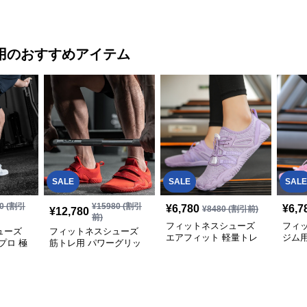
ト軽量ランニングシュー
適ト
ズ
用
のおすすめアイテム
SALE
SALE
SALE
0
(割引
¥
15980
(割引
¥
6,780
¥
6,7
¥
8480
(割引前)
¥
12,780
前)
フィットネスシューズ
フィ
ューズ
フィットネスシューズ
エアフィット 軽量トレ
ジム
プロ 極
筋トレ用 パワーグリッ
ーニングシューズ
プ 重量挙げトレーナー