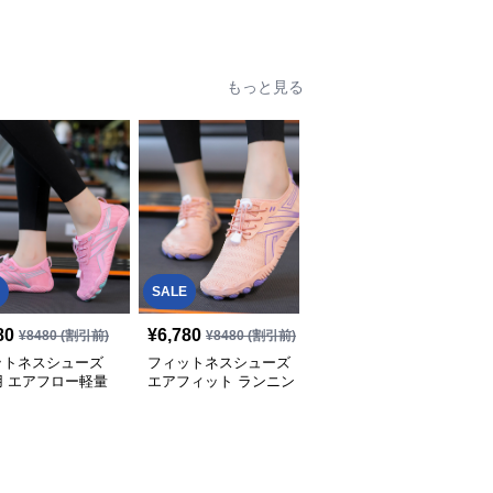
レーニング
グシューズ
ニングシューズ
もっと見る
SALE
SALE
80
¥
6,780
¥
4,780
¥
8480
(割引前)
¥
8480
(割引前)
¥
5980
(割引前)
ットネスシューズ
フィットネスシューズ
フィットネスシューズ
用 エアフロー軽量
エアフィット ランニン
素足感覚トレーニングソ
グシューズ
ックス