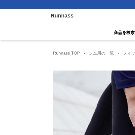
Runnass
商品を検索
Runnass TOP
›
ジム用の一覧
›
フィッ