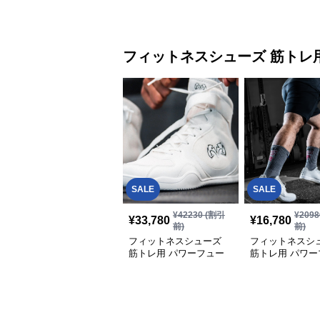
レーニングシューズ
ャスト
フィットネスシューズ
筋トレ
SALE
SALE
¥
42230
(割引
¥
2098
¥
33,780
¥
16,780
前)
前)
フィットネスシューズ
フィットネスシ
筋トレ用 パワーフュー
筋トレ用 パワー
ジョン ハイカットトレ
限支持シューズ
ーナー