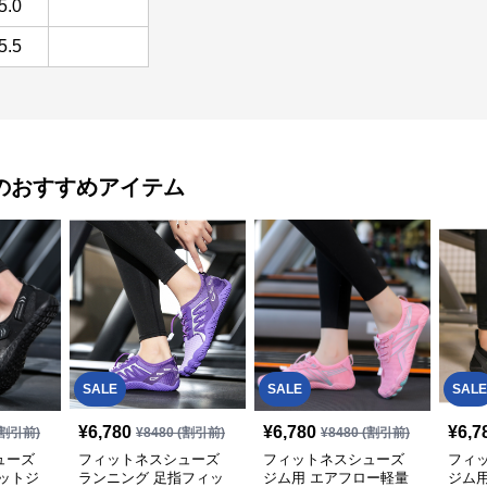
5.0
5.5
のおすすめアイテム
SALE
SALE
SALE
¥
6,780
¥
6,780
¥
6,7
割引前)
¥
8480
(割引前)
¥
8480
(割引前)
ューズ
フィットネスシューズ
フィットネスシューズ
フィ
ットジ
ランニング 足指フィッ
ジム用 エアフロー軽量
ジム