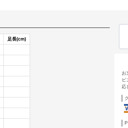
足長(cm)
お
ビ
応
P