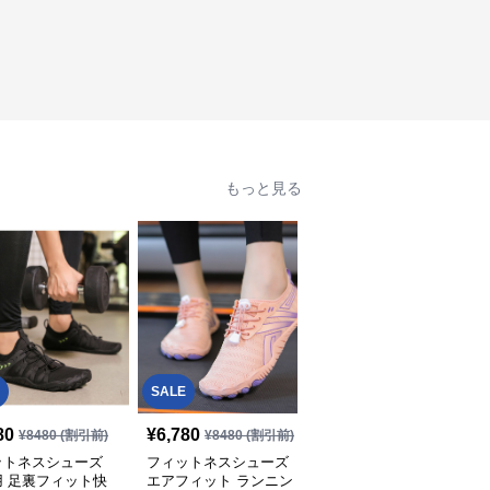
もっと見る
SALE
SALE
¥
24730
(割引
80
¥
6,780
¥
8480
(割引前)
¥
8480
(割引前)
¥
19,780
前)
ットネスシューズ
フィットネスシューズ
フィットネスシューズ
用 足裏フィット快
エアフィット ランニン
ジム用 瞬足軽量トレー