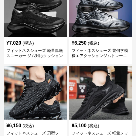
¥
7,020
¥
6,250
(税込)
(税込)
フィットネスシューズ 軽量厚底
フィットネスシューズ 幾何学模
スニーカー ジム対応クッション
様エアクッションジムトレーニ
運動靴
ングシューズ
¥
6,150
¥
5,100
(税込)
(税込)
フィットネスシューズ 刃型ソー
フィットネスシューズ 軽量メッ