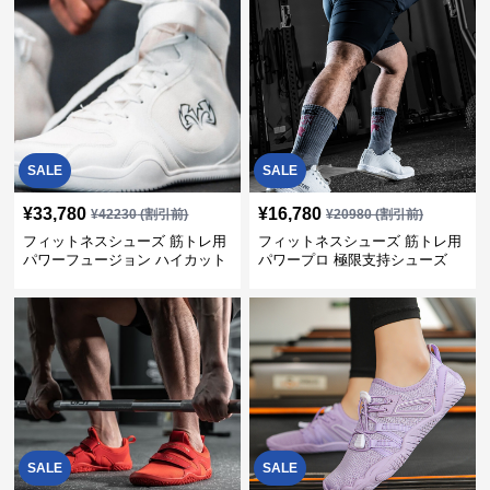
SALE
SALE
¥
33,780
¥
16,780
¥
42230
(割引前)
¥
20980
(割引前)
フィットネスシューズ 筋トレ用
フィットネスシューズ 筋トレ用
パワーフュージョン ハイカット
パワープロ 極限支持シューズ
トレーナー
SALE
SALE