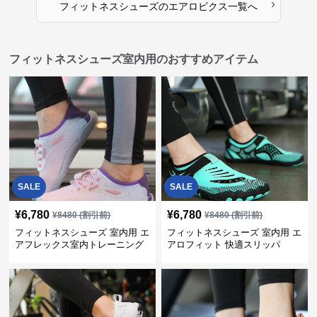
›
フィットネスシューズ
の
エアロビクス
一覧へ
フィットネスシューズ室内用のおすすめアイテム
SALE
SALE
¥
6,780
¥
6,780
¥
8480
(割引前)
¥
8480
(割引前)
フィットネスシューズ 室内用 エ
フィットネスシューズ 室内用 エ
アフレックス室内トレーニング
アロフィット 快適スリッパ
シューズ