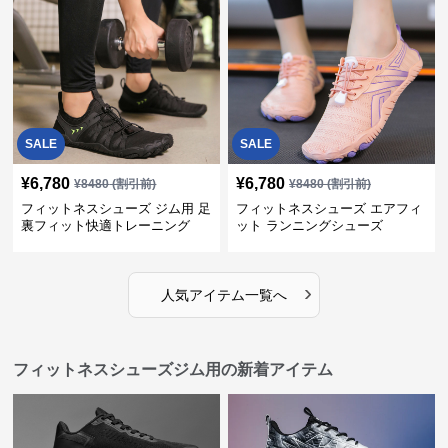
SALE
SALE
¥
6,780
¥
6,780
¥
8480
(割引前)
¥
8480
(割引前)
フィットネスシューズ ジム用 足
フィットネスシューズ エアフィ
裏フィット快適トレーニング
ット ランニングシューズ
›
人気アイテム一覧へ
フィットネスシューズジム用の新着アイテム