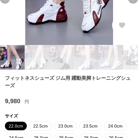
Previous slide
Ne
フィットネスシューズ ジム用 躍動美脚トレーニングシュ
ーズ
9,980
円
サイズ
22.0cm
22.5cm
23.0cm
23.5cm
24.0cm
24.5cm
25.0cm
25.5cm
26.0cm
26.5cm