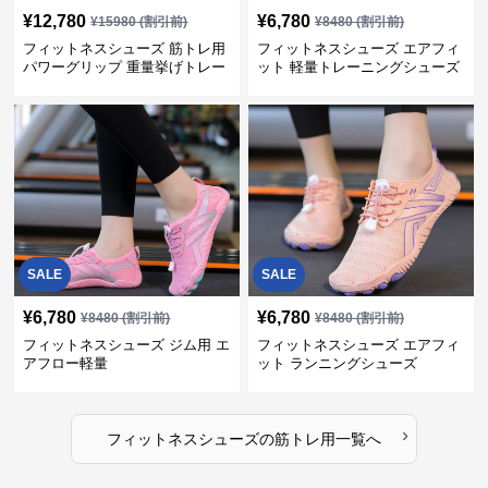
¥
12,780
¥
6,780
¥
15980
(割引前)
¥
8480
(割引前)
フィットネスシューズ 筋トレ用
フィットネスシューズ エアフィ
パワーグリップ 重量挙げトレー
ット 軽量トレーニングシューズ
ナー
SALE
SALE
¥
6,780
¥
6,780
¥
8480
(割引前)
¥
8480
(割引前)
フィットネスシューズ ジム用 エ
フィットネスシューズ エアフィ
アフロー軽量
ット ランニングシューズ
›
フィットネスシューズ
の
筋トレ用
一覧へ