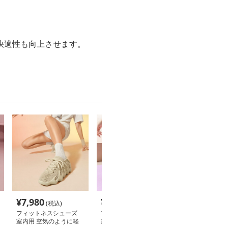
快適性も向上させます。
¥
7,980
¥
3,420
¥
6,980
(税込)
(税込)
(税込
フィットネスシューズ
フィットネスシューズ
フィットネスシ
室内用 空気のように軽
室内用 ソックスフィッ
室内用 エアリ