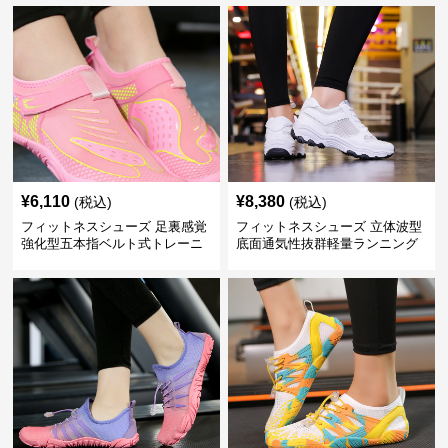
¥
6,110
¥
8,380
(税込)
(税込)
フィットネスシューズ 足裏感覚
フィットネスシューズ 立体波型
強化型五本指ベルト式トレーニ
底面通気性抜群軽量ランニング
ングシューズ
シューズ