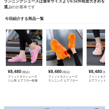
ランニングシューズは通常サイズより0.5cm程度大きめを
選ぶ
のが基本です
今回紹介する商品一覧
¥
8,480
¥
8,480
¥
8,480
(税込)
(税込)
(税込
フィットネスシューズ
フィットネスシューズ
フィットネスシ
ジム用 エアフロー軽量
ランニング エアフロー
エアフィット 
軽快ランナー
グシューズ