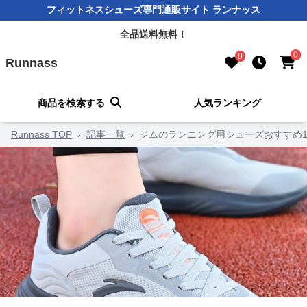
フィットネスシューズ専門通販サイト ランナッス
全品送料無料！
0
0
Runnass
商品を検索する
人気ランキング
Runnass TOP
›
記事一覧
›
ジムのランニング用シューズおすすめ