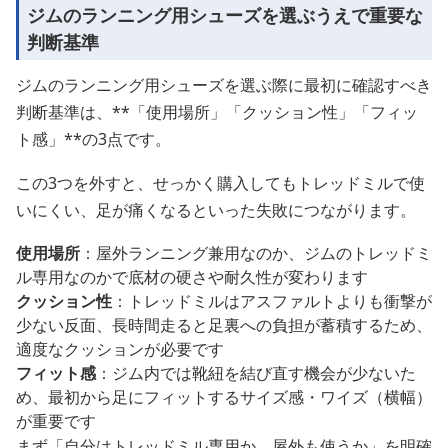
ジムのランニング用シューズを選ぶうえで重要な
判断基準
ジムのランニング用シューズを選ぶ際に最初に確認すべき
判断基準は、**「使用場所」「クッション性」「フィッ
ト感」**の3点です。
この3つを外すと、せっかく購入してもトレッドミルで使
いにくい、足が痛くなるといった失敗につながります。
使用場所
：屋外ランニング兼用なのか、ジムのトレッドミ
ル専用なのかで底材の硬さや耐久性が変わります
クッション性
：トレッドミルはアスファルトよりも衝撃が
少ない反面、長時間走ると足裏への負担が蓄積するため、
適度なクッションが必要です
フィット感
：ジム内では靴紐を結び直す機会が少ないた
め、最初から足にフィットするサイズ感・ワイズ（横幅）
が重要です
まず「自分はトレッドミル専用か、屋外も使うか」を明確