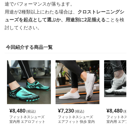
途でパフォーマンスが落ちます。
用途が2種類以上にわたる場合は、
クロストレーニングシ
ューズを起点として選ぶか、用途別に2足揃える
ことを検
討してください。
今回紹介する商品一覧
¥
8,480
¥
7,230
¥
8,480
(税込)
(税込)
(税込
フィットネスシューズ
フィットネスシューズ
フィットネスシ
室内用 エアロフィット
エアフィット 快歩 室内
室内用 エアフ
快適スリッパ
トレーニングシューズ
室内トレーニン
ズ