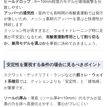
ヒールドロップ
：6〜10mm程度のモデルが着地衝撃を分
散しやすい
アッパーの通気性
：室内でも長時間の有酸素運動では発汗
が激しいため、メッシュ素材のアッパーを選ぶと快適性が
持続します
クッション性が高すぎると、ウェイトトレーニング時に足
裏が不安定になるため、
有酸素運動専用として割り切る
か、兼用モデルを選ぶか
を事前に決めておきましょう。
安定性を重視する条件の場合に見るべきポイント
スクワット・デッドリフト・ランジなどの
筋トレ・ウェイ
ト系種目
では、クッションよりも「安定性」と「接地感」
が重要です。
ソールの厚み
：薄底（ソール厚4〜10mm）のモデルが足
裏の力を床へ直接伝えやすく、重心がブレにくい