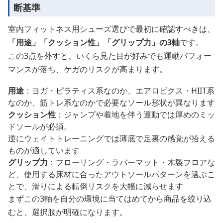
断基準
室内フィットネス用シューズ選びで最初に確認すべきは、
「用途」「クッション性」「グリップ力」の3軸
です。
この3点を外すと、いくら見た目が好みでも運動パフォー
マンスが落ち、ケガのリスクが高まります。
用途
：ヨガ・ピラティス系なのか、エアロビクス・HIIT系
なのか、筋トレ系なのかで必要なソール形状が異なります
クッション性
：ジャンプや着地を伴う運動では厚めのミッ
ドソールが必須。
逆にウェイトトレーニングでは薄底で足裏の感覚が拾える
ものが適しています
グリップ力
：フローリング・ラバーマット・木製フロアな
ど、使用する床材に合ったアウトソールパターンを選ぶこ
とで、滑りによる転倒リスクを大幅に減らせます
まずこの3軸を自分の環境に当てはめてから商品を絞り込
むと、選択肢が明確になります。