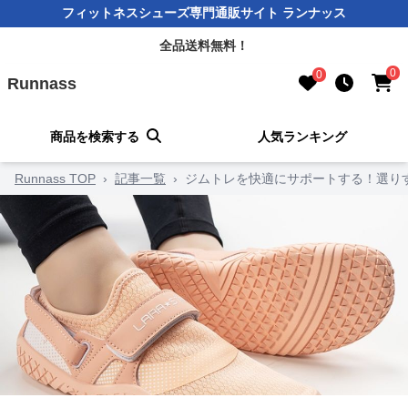
フィットネスシューズ専門通販サイト ランナッス
全品送料無料！
0
0
Runnass
商品を検索する
人気ランキング
Runnass TOP
›
記事一覧
›
ジムトレを快適にサポートする！選りす