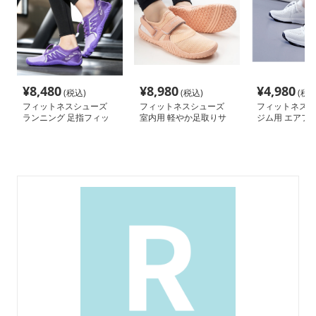
¥
8,480
¥
8,980
¥
4,980
(税込)
(税込)
(税込
フィットネスシューズ
フィットネスシューズ
フィットネスシ
ランニング 足指フィッ
室内用 軽やか足取りサ
ジム用 エアフ
ト軽量ランニングシュー
ポート室内靴
レーナー
ズ