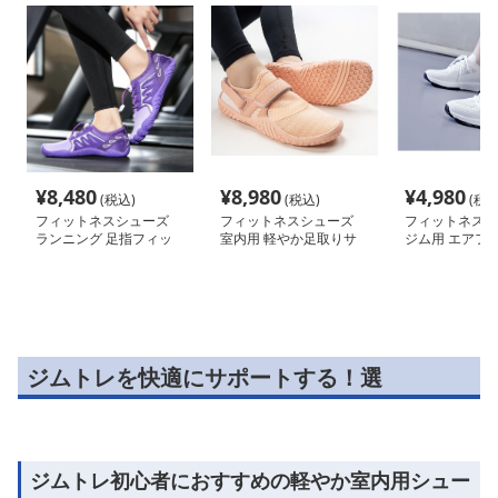
¥
8,480
¥
8,980
¥
4,980
(税込)
(税込)
(税込
フィットネスシューズ
フィットネスシューズ
フィットネスシ
ランニング 足指フィッ
室内用 軽やか足取りサ
ジム用 エアフ
ト軽量ランニングシュー
ポート室内靴
レーナー
ズ
ジムトレを快適にサポートする！選
ジムトレ初心者におすすめの軽やか室内用シュー