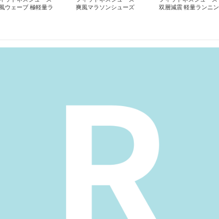
風ウェーブ 極軽量ラ
爽風マラソンシューズ
双層減震 軽量ランニン
ナー
グシューズ