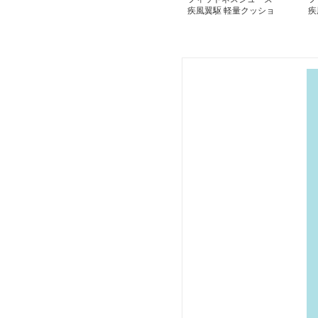
疾風翼駆 軽量クッショ
疾
ンモデル
ン